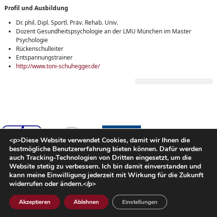
Profil und Ausbildung
Dr. phil. Dipl. Sportl. Präv. Rehab. Univ.
Dozent Gesundheitspsychologie an der LMU München im Master
Psychologie
Rückenschulleiter
Entspannungstrainer
http://www.toni-schuhegger.de/
<p>Diese Website verwendet Cookies, damit wir Ihnen die
bestmögliche Benutzererfahrung bieten können. Dafür werden
auch Tracking-Technologien von Dritten eingesetzt, um die
Website stetig zu verbessern. Ich bin damit einverstanden und
Für weitere Informationen rufen Sie uns an unter 089-26010826 oder 0172-
kann meine Einwilligung jederzeit mit Wirkung für die Zukunft
8176817 oder schicken Sie uns eine E-Mail an
info@trainingforhealth.de
widerrufen oder ändern.</p>
© 2026 Training for Health. All rights reserved.
Akzeptieren
Ablehnen
Einstellungen
Impressum
Datenschutzerklärung
Cookies