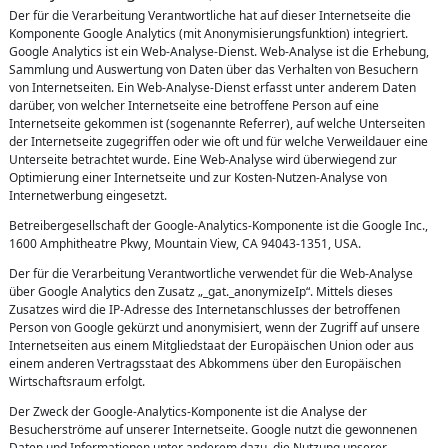
Der für die Verarbeitung Verantwortliche hat auf dieser Internetseite die
Komponente Google Analytics (mit Anonymisierungsfunktion) integriert.
Google Analytics ist ein Web-Analyse-Dienst. Web-Analyse ist die Erhebung,
Sammlung und Auswertung von Daten über das Verhalten von Besuchern
von Internetseiten. Ein Web-Analyse-Dienst erfasst unter anderem Daten
darüber, von welcher Internetseite eine betroffene Person auf eine
Internetseite gekommen ist (sogenannte Referrer), auf welche Unterseiten
der Internetseite zugegriffen oder wie oft und für welche Verweildauer eine
Unterseite betrachtet wurde. Eine Web-Analyse wird überwiegend zur
Optimierung einer Internetseite und zur Kosten-Nutzen-Analyse von
Internetwerbung eingesetzt.
Betreibergesellschaft der Google-Analytics-Komponente ist die Google Inc.,
1600 Amphitheatre Pkwy, Mountain View, CA 94043-1351, USA.
Der für die Verarbeitung Verantwortliche verwendet für die Web-Analyse
über Google Analytics den Zusatz „_gat._anonymizeIp“. Mittels dieses
Zusatzes wird die IP-Adresse des Internetanschlusses der betroffenen
Person von Google gekürzt und anonymisiert, wenn der Zugriff auf unsere
Internetseiten aus einem Mitgliedstaat der Europäischen Union oder aus
einem anderen Vertragsstaat des Abkommens über den Europäischen
Wirtschaftsraum erfolgt.
Der Zweck der Google-Analytics-Komponente ist die Analyse der
Besucherströme auf unserer Internetseite. Google nutzt die gewonnenen
Daten und Informationen unter anderem dazu, die Nutzung unserer