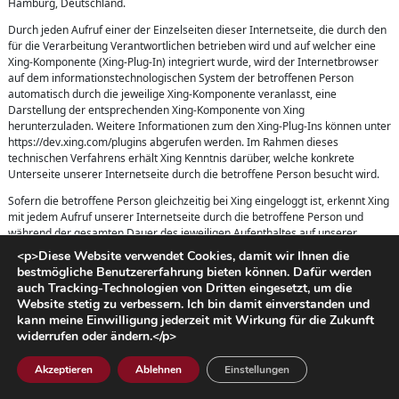
Hamburg, Deutschland.
Durch jeden Aufruf einer der Einzelseiten dieser Internetseite, die durch den
für die Verarbeitung Verantwortlichen betrieben wird und auf welcher eine
Xing-Komponente (Xing-Plug-In) integriert wurde, wird der Internetbrowser
auf dem informationstechnologischen System der betroffenen Person
automatisch durch die jeweilige Xing-Komponente veranlasst, eine
Darstellung der entsprechenden Xing-Komponente von Xing
herunterzuladen. Weitere Informationen zum den Xing-Plug-Ins können unter
https://dev.xing.com/plugins abgerufen werden. Im Rahmen dieses
technischen Verfahrens erhält Xing Kenntnis darüber, welche konkrete
Unterseite unserer Internetseite durch die betroffene Person besucht wird.
Sofern die betroffene Person gleichzeitig bei Xing eingeloggt ist, erkennt Xing
mit jedem Aufruf unserer Internetseite durch die betroffene Person und
während der gesamten Dauer des jeweiligen Aufenthaltes auf unserer
Internetseite, welche konkrete Unterseite unserer Internetseite die
<p>Diese Website verwendet Cookies, damit wir Ihnen die
betroffene Person besucht. Diese Informationen werden durch die Xing-
bestmögliche Benutzererfahrung bieten können. Dafür werden
Komponente gesammelt und durch Xing dem jeweiligen Xing-Account der
auch Tracking-Technologien von Dritten eingesetzt, um die
betroffenen Person zugeordnet. Betätigt die betroffene Person einen der auf
Website stetig zu verbessern. Ich bin damit einverstanden und
unserer Internetseite integrierten Xing-Buttons, beispielsweise den „Share“-
kann meine Einwilligung jederzeit mit Wirkung für die Zukunft
Button, ordnet Xing diese Information dem persönlichen Xing-Benutzerkonto
widerrufen oder ändern.</p>
der betroffenen Person zu und speichert diese personenbezogenen Daten.
Akzeptieren
Ablehnen
Einstellungen
Xing erhält über die Xing-Komponente immer dann eine Information darüber,
dass die betroffene Person unsere Internetseite besucht hat, wenn die