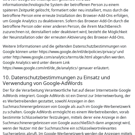
informationstechnologische System der betroffenen Person zu einem
späteren Zeitpunkt gelöscht, formatiert oder neu installiert, muss durch die
betroffene Person eine erneute Installation des Browser-Add-Ons erfolgen,
um Google Analytics zu deaktivieren. Sofern das Browser-Add-On durch die
betroffene Person oder einer anderen Person, die ihrem Machtbereich
zuzurechnen ist, deinstalliert oder deaktiviert wird, besteht die Möglichkeit
der Neuinstallation oder der erneuten Aktivierung des Browser-Add-Ons.
Weitere Informationen und die geltenden Datenschutzbestimmungen von
Google können unter https://www.google.de/intl/de/policies/privacy/ und
unter http://www.google.com/analytics/terms/de.html abgerufen werden.
Google Analytics wird unter diesem Link
https://www.google.com/intl/de_de/analytics/ genauer erläutert.
10. Datenschutzbestimmungen zu Einsatz und
Verwendung von Google-AdWords
Der für die Verarbeitung Verantwortliche hat auf dieser Internetseite Google
AdWords integriert. Google AdWords ist ein Dienst zur Internetwerbung, der
es Werbetreibenden gestattet, sowohl Anzeigen in den
Suchmaschinenergebnissen von Google als auch im Google-Werbenetzwerk
zu schalten. Google AdWords ermöglicht es einem Werbetreibenden, vorab
bestimmte Schlüsselwörter festzulegen, mittels derer eine Anzeige in den
Suchmaschinenergebnissen von Google ausschließlich dann angezeigt wird,
wenn der Nutzer mit der Suchmaschine ein schlüsselwortrelevantes
Suchergebnis abruft. Im Google-Werbenetzwerk werden die Anzeigen mittels