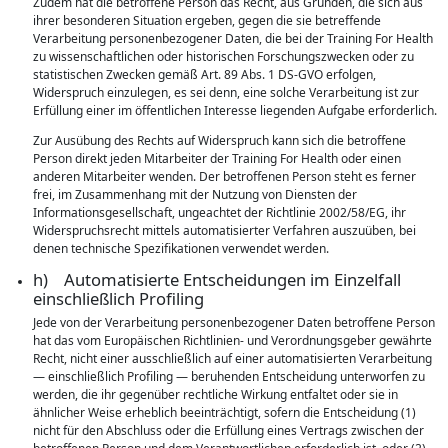
Zudem hat die betroffene Person das Recht, aus Gründen, die sich aus
ihrer besonderen Situation ergeben, gegen die sie betreffende
Verarbeitung personenbezogener Daten, die bei der Training For Health
zu wissenschaftlichen oder historischen Forschungszwecken oder zu
statistischen Zwecken gemäß Art. 89 Abs. 1 DS-GVO erfolgen,
Widerspruch einzulegen, es sei denn, eine solche Verarbeitung ist zur
Erfüllung einer im öffentlichen Interesse liegenden Aufgabe erforderlich.
Zur Ausübung des Rechts auf Widerspruch kann sich die betroffene
Person direkt jeden Mitarbeiter der Training For Health oder einen
anderen Mitarbeiter wenden. Der betroffenen Person steht es ferner
frei, im Zusammenhang mit der Nutzung von Diensten der
Informationsgesellschaft, ungeachtet der Richtlinie 2002/58/EG, ihr
Widerspruchsrecht mittels automatisierter Verfahren auszuüben, bei
denen technische Spezifikationen verwendet werden.
h) Automatisierte Entscheidungen im Einzelfall
einschließlich Profiling
Jede von der Verarbeitung personenbezogener Daten betroffene Person
hat das vom Europäischen Richtlinien- und Verordnungsgeber gewährte
Recht, nicht einer ausschließlich auf einer automatisierten Verarbeitung
— einschließlich Profiling — beruhenden Entscheidung unterworfen zu
werden, die ihr gegenüber rechtliche Wirkung entfaltet oder sie in
ähnlicher Weise erheblich beeinträchtigt, sofern die Entscheidung (1)
nicht für den Abschluss oder die Erfüllung eines Vertrags zwischen der