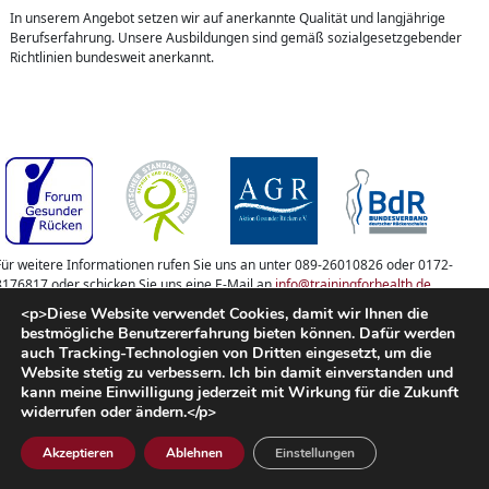
In unserem Angebot setzen wir auf anerkannte Qualität und langjährige
Berufserfahrung. Unsere Ausbildungen sind gemäß sozialgesetzgebender
Richtlinien bundesweit anerkannt.
Für weitere Informationen rufen Sie uns an unter 089-26010826 oder 0172-
8176817 oder schicken Sie uns eine E-Mail an
info@trainingforhealth.de
<p>Diese Website verwendet Cookies, damit wir Ihnen die
© 2026 Training for Health. All rights reserved.
bestmögliche Benutzererfahrung bieten können. Dafür werden
auch Tracking-Technologien von Dritten eingesetzt, um die
Impressum
Datenschutzerklärung
Cookies
Website stetig zu verbessern. Ich bin damit einverstanden und
kann meine Einwilligung jederzeit mit Wirkung für die Zukunft
widerrufen oder ändern.</p>
Akzeptieren
Ablehnen
Einstellungen